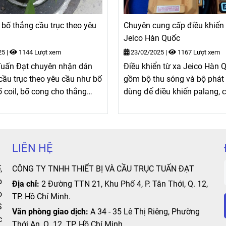
bố thắng cầu trục theo yêu
Chuyên cung cấp điều khiển 
Jeico Hàn Quốc
25
|
1144 Lượt xem
23/02/2025
|
1167 Lượt xem
Tuấn Đạt chuyên nhận dán
Điều khiển từ xa Jeico Hàn 
cầu trục theo yêu cầu như bố
gồm bộ thu sóng và bộ phát
ố coil, bố cong cho thắng
dùng để điều khiển palang, c
ố trục lục giác, bố xe ô tô, ...
xe cẩu, cửa cổng tự động. Đi
từ xa cầu trục, cổng trục, ...
LIÊN HỆ
,
CÔNG TY TNHH THIẾT BỊ VÀ CẦU TRỤC TUẤN ĐẠT
p
Địa chỉ:
2 Đường TTN 21, Khu Phố 4, P. Tân Thới, Q. 12,
o
TP. Hồ Chí Minh.
S
Văn phòng giao dịch:
A 34 - 35 Lê Thị Riêng, Phường
c
Thới An, Q. 12 TP. Hồ Chí Minh.