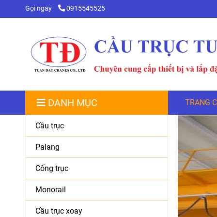
Gọi ngay
0915545525
DANH MỤC
TRANG 
Cầu trục
Palang
Cổng trục
Monorail
Cầu trục xoay