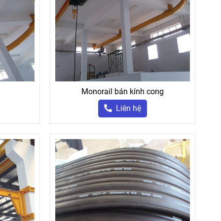
Monorail bán kính cong
Liên hệ