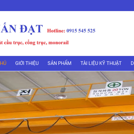
CHỦ
GIỚI THIỆU
SẢN PHẨM
TÀI LIỆU KỸ THUẬT
D