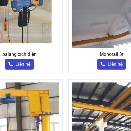
palang xích điện
Monorail 3t
Liên hệ
Liên hệ