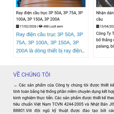
Ray điện cầu trục 3P 50A, 3P 75A, 3P
Nhận dán 
100A, 3P 150A, 3P 200A
cầu
17/02/2026
|
488 Lượt xem
13/04/20
Công Ty 
Ray điện cầu trục 3P 50A, 3P
bố thắng 
75A, 3P 100A, 3P 150A, 3P
palang, b
200A
là dòng thiết bị ray điện
thuỷ lực, b
an toàn rất cần thiết cho cầu
trục, cổng trục được sử dụng
VỀ CHÚNG TÔI
tại các công trình, nhà máy,
nhà xưởng sản xuất,…
→ Các sản phẩm của Công ty chúng tôi được thiết kế
tính toán bằng hệ thống phần mềm chuyên dụng kết hợ
kinh nghiệm thực tiễn. Các sản phẩm được thiết kế the
tiêu chuẩn Việt Nam TCVN 4244-2005 và Nhật Bản JI
B8801.Với đội ngũ kỹ thuật được đào tạo bởi cá