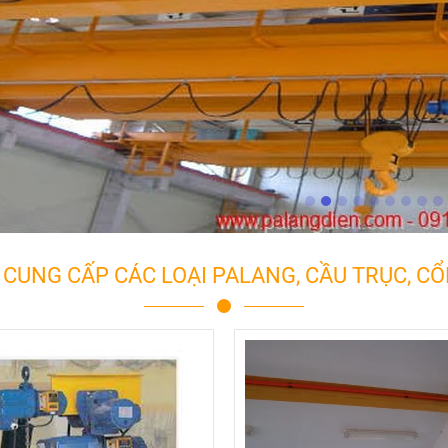
CUNG CẤP CÁC LOẠI PALANG, CẦU TRỤC, C