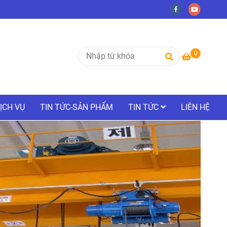
0
ỊCH VỤ
TIN TỨC-SẢN PHẨM
TIN TỨC
LIÊN HỆ