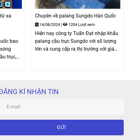
từ xa
Chuyên về palang Sungdo Hàn Quốc
14/08/2024
|
1204 Lượt xem
Hiện nay công ty Tuấn Đạt nhập khẩu
Quốc bao
palang cầu trục Sungdo với số lượng
 sóng
lớn và cung cấp ra thị trường với giá
ầu trục,
cả cạnh tranh, hàng hóa luôn có sẵn.
ều khiển
Ngoài ra Công ty chúng tôi còn có đội
ngũ kỹ thuật viên tư vấn rõ ràng và
hướng dẫn lực chọn loại palang phù
hợp với nhu cầu và mục đích sử dụng
ĐĂNG KÍ NHẬN TIN
của quý khách hảng.
GỬI