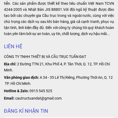
3P giúp đảm
palang phù hợp
nghiệp. Điểm
tiễn. Các sản phẩm được thiết kế theo tiêu chuẩn Việt Nam TCVN
sản xuất,
bảo sự liên kết
với nhu cầu và
đặc biệt của
4244-2005 và Nhật Bản JIS B8801.Với đội ngũ kỹ thuật được đào
…
chắc chắn và
mục đích sử
sản phẩm là
tạo bởi các chuyên gia Cầu trục trong và ngoài nước, cùng với việc
ổn định giữa
dụng của quý
khả năng cung
chú trọng các dịch vụ sau khi bán hàng, giá cả cạnh tranh, phục vụ
các đoạn ray,
khách hảng.
cấp nguồn điện
tận tình, linh kiện đầy đủ. Đến với công ty chúng tôi quý khách hoàn
tạo ra một hệ
ổn định và liên
toàn yên tâm bởi sự an toàn, uy tín, chất lượng, dịch vụ hậu mãi...
thống hoạt
tục, giúp tối ưu
động hiệu quả
hóa hoạt động
LIÊN HỆ
và an toàn.
của các thiết bị
CÔNG TY TNHH THIẾT BỊ VÀ CẦU TRỤC TUẤN ĐẠT
công nghiệp.
Địa chỉ:
2 Đường TTN 21, Khu Phố 4, P. Tân Thới, Q. 12, TP. Hồ Chí
Minh.
Văn phòng giao dịch:
A 34 - 35 Lê Thị Riêng, Phường Thới An, Q. 12
TP. Hồ Chí Minh.
Hotline & Zalo:
0915 545 525
Email:
cautructuandat@gmail.com
ĐĂNG KÍ NHẬN TIN