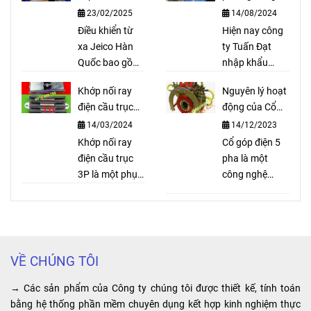
từ xa Jeico Hàn
Hàn Quốc
cho thắng thuỷ
3P 150A,
23/02/2025
14/08/2024
Quốc
lực, bố trục lục
Điều khiển từ
Hiện nay công
3P 200A
là
giác, bố xe ô tô,
xa Jeico Hàn
ty Tuấn Đạt
dòng thiết
...
Quốc bao gồm
nhập khẩu
bộ thu sóng và
palang cầu trục
bị ray điện
Khớp nối ray
Nguyên lý hoạt
bộ phát sóng
Sungdo với số
an toàn rất
điện cầu trục
động của Cổ
dùng để điều
lượng lớn và
3P là gì?
góp điện 5 pha
cần thiết
14/03/2024
14/12/2023
khiển palang,
cung cấp ra thị
cầu trục, xe
Khớp nối ray
trường với giá
Cổ góp điện 5
cho cầu
cẩu, cửa cổng
điện cầu trục
cả cạnh tranh,
pha là một
trục, cổng
tự động. Điều
3P là một phụ
hàng hóa luôn
công nghệ
trục được
khiển từ xa cầu
kiện quan trọng
có sẵn. Ngoài
cung cấp
trục, cổng trục,
trong hệ thống
ra Công ty
nguồn điện ổn
sử dụng
...
cầu trục điện.
chúng tôi còn
định, tiết kiệm
tại các
Với vai trò nối
có đội ngũ kỹ
chi phí vận
các đoạn ray
thuật viên tư
hành và tăng
công trình,
VỀ CHÚNG TÔI
điện an toàn,
vấn rõ ràng và
hiệu suất sản
nhà máy,
khớp nối ray
hướng dẫn lực
xuất trong hệ
→ Các sản phẩm của Công ty chúng tôi được thiết kế, tính toán
nhà xưởng
điện cầu trục
chọn loại
thống công
bằng hệ thống phần mềm chuyên dụng kết hợp kinh nghiệm thực