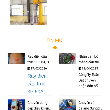
TIN MỚI
Ray điện cầu
Nhận dán bố
trục 3P 50A, 3P
thắng cầu trục
75A, 3P 100A,
theo yêu cầu
17/02/2026
13/04/2025
3P 150A, 3P
Công Ty Tuấn
Ray điện
200A
Đạt chuyên
cầu trục
nhận dán bố
3P 50A,
thắng cầu trục
theo yêu cầu
3P 75A,
Chuyên cung
Chuyên về
như bố palang,
3P 100A,
cấp điều khiển
palang Sungdo
bố coil, bố cong