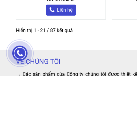
Liên hệ
Hiển thị 1 - 21 / 87 kết quả
VỀ CHÚNG TÔI
→ Các sản phẩm của Công ty chúng tôi được thiết kế
tính toán bằng hệ thống phần mềm chuyên dụng kết hợ
kinh nghiệm thực tiễn. Các sản phẩm được thiết kế the
tiêu chuẩn Việt Nam TCVN 4244-2005 và Nhật Bản JI
B8801.Với đội ngũ kỹ thuật được đào tạo bởi cá
chuyên gia Cầu trục trong và ngoài nước, cùng với việ
chú trọng các dịch vụ sau khi bán hàng, giá cả cạn
tranh, phục vụ tận tình, linh kiện đầy đủ. Đến với công t
chúng tôi quý khách hoàn toàn yên tâm bởi sự an toàn