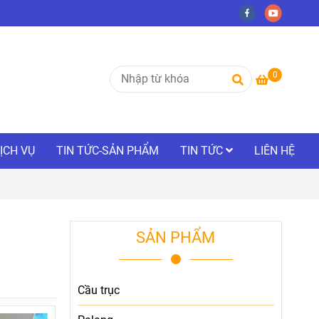
0
ỊCH VỤ
TIN TỨC-SẢN PHẨM
TIN TỨC
LIÊN HỆ
SẢN PHẨM
Cầu trục