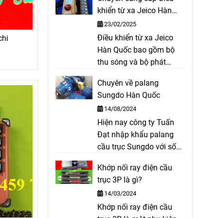
coil, bố cong cho thắng
khiển từ xa Jeico Hàn
thuỷ lực, bố trục lục giác,
sản xuất,…
Quốc
23/02/2025
bố xe ô tô, ...
Điều khiển từ xa Jeico
chi
Hàn Quốc bao gồm bộ
thu sóng và bộ phát
sóng dùng để điều khiển
Chuyên về palang
palang, cầu trục, xe cẩu,
Sungdo Hàn Quốc
cửa cổng tự động. Điều
14/08/2024
khiển từ xa cầu trục,
Hiện nay công ty Tuấn
cổng trục, ...
Đạt nhập khẩu palang
cầu trục Sungdo với số
lượng lớn và cung cấp ra
Khớp nối ray điện cầu
thị trường với giá cả
trục 3P là gì?
cạnh tranh, hàng hóa
14/03/2024
luôn có sẵn. Ngoài ra
Khớp nối ray điện cầu
Công ty chúng tôi còn có