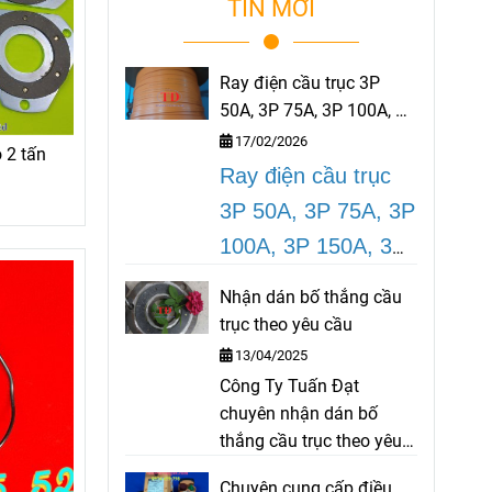
TIN MỚI
Ray điện cầu trục 3P
50A, 3P 75A, 3P 100A, 3P
150A, 3P 200A
17/02/2026
 2 tấn
Ray điện cầu trục
3P 50A, 3P 75A, 3P
100A, 3P 150A, 3P
200A
là dòng thiết
Nhận dán bố thắng cầu
bị ray điện an toàn
trục theo yêu cầu
rất cần thiết cho
13/04/2025
cầu trục, cổng trục
Công Ty Tuấn Đạt
chuyên nhận dán bố
được sử dụng tại
thắng cầu trục theo yêu
các công trình, nhà
cầu như bố palang, bố
Chuyên cung cấp điều
máy, nhà xưởng