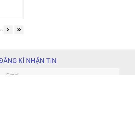
công nghiệp.
...
ĐĂNG KÍ NHẬN TIN
GỬI