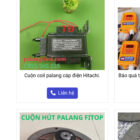
Cuộn coil palang cáp điện Hitachi.
Báo quá t
Liên hệ