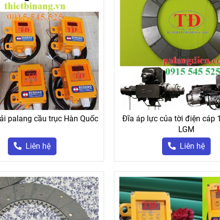
ải palang cầu trục Hàn Quốc
Đĩa áp lực của tời điện cáp 
LGM
Liên hệ
Liên hệ