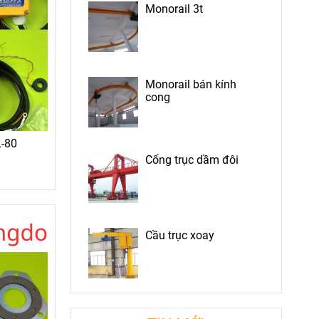
Monorail 3t
Monorail bán kính
cong
L-80
Cổng trục dầm đôi
Cầu trục xoay