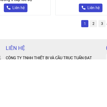
Liên hệ
Liên hệ
1
2
3
LIÊN HỆ
,
CÔNG TY TNHH THIẾT BỊ VÀ CẦU TRỤC TUẤN ĐẠT
p
Địa chỉ:
2 Đường TTN 21, Khu Phố 4, P. Tân Thới, Q. 12,
o
TP. Hồ Chí Minh.
S
Văn phòng giao dịch:
A 34 - 35 Lê Thị Riêng, Phường
c
Thới An, Q. 12 TP. Hồ Chí Minh.
c
Hotline & Zalo:
0915 545 525
h
Email:
cautructuandat@gmail.com
y
,