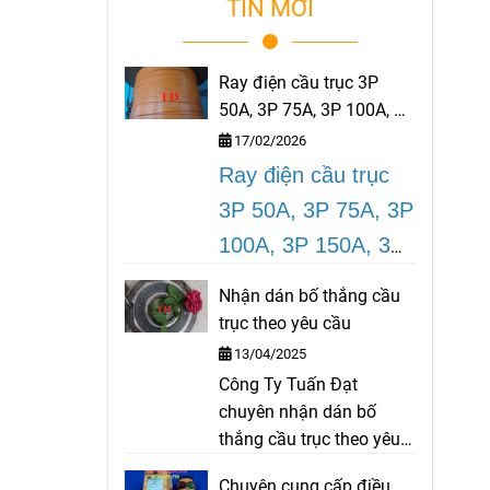
TIN MỚI
Ray điện cầu trục 3P
50A, 3P 75A, 3P 100A, 3P
150A, 3P 200A
17/02/2026
Ray điện cầu trục
3P 50A, 3P 75A, 3P
100A, 3P 150A, 3P
200A
là dòng thiết
Nhận dán bố thắng cầu
bị ray điện an toàn
trục theo yêu cầu
rất cần thiết cho
13/04/2025
cầu trục, cổng trục
Công Ty Tuấn Đạt
chuyên nhận dán bố
được sử dụng tại
thắng cầu trục theo yêu
các công trình, nhà
cầu như bố palang, bố
Chuyên cung cấp điều
máy, nhà xưởng