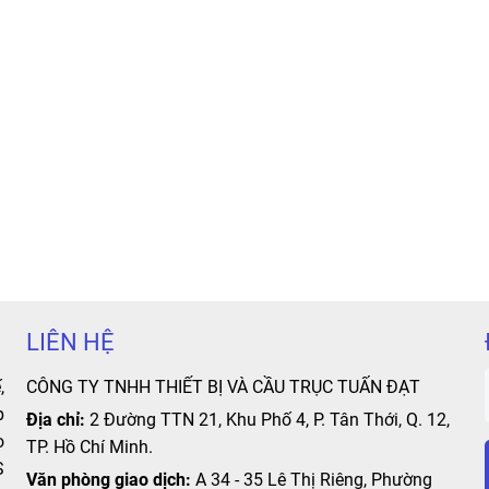
LIÊN HỆ
,
CÔNG TY TNHH THIẾT BỊ VÀ CẦU TRỤC TUẤN ĐẠT
p
Địa chỉ:
2 Đường TTN 21, Khu Phố 4, P. Tân Thới, Q. 12,
o
TP. Hồ Chí Minh.
S
Văn phòng giao dịch:
A 34 - 35 Lê Thị Riêng, Phường