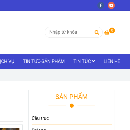
0
ỊCH VỤ
TIN TỨC-SẢN PHẨM
TIN TỨC
LIÊN HỆ
SẢN PHẨM
Cầu trục