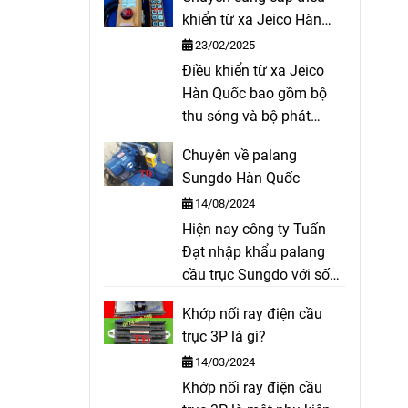
coil, bố cong cho thắng
khiển từ xa Jeico Hàn
thuỷ lực, bố trục lục giác,
sản xuất,…
Quốc
23/02/2025
bố xe ô tô, ...
Điều khiển từ xa Jeico
Hàn Quốc bao gồm bộ
thu sóng và bộ phát
sóng dùng để điều khiển
Chuyên về palang
palang, cầu trục, xe cẩu,
Sungdo Hàn Quốc
cửa cổng tự động. Điều
14/08/2024
khiển từ xa cầu trục,
Hiện nay công ty Tuấn
cổng trục, ...
Đạt nhập khẩu palang
cầu trục Sungdo với số
lượng lớn và cung cấp ra
Khớp nối ray điện cầu
thị trường với giá cả
trục 3P là gì?
cạnh tranh, hàng hóa
14/03/2024
luôn có sẵn. Ngoài ra
Khớp nối ray điện cầu
Công ty chúng tôi còn có