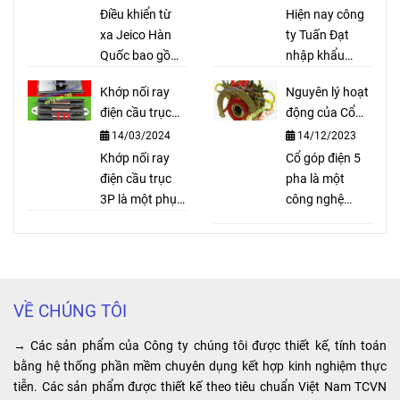
Quốc
lực, bố trục lục
Điều khiển từ
Hiện nay công
3P 200A
là
giác, bố xe ô tô,
xa Jeico Hàn
ty Tuấn Đạt
dòng thiết
...
Quốc bao gồm
nhập khẩu
bộ thu sóng và
palang cầu trục
bị ray điện
Khớp nối ray
Nguyên lý hoạt
bộ phát sóng
Sungdo với số
an toàn rất
điện cầu trục
động của Cổ
dùng để điều
lượng lớn và
3P là gì?
góp điện 5 pha
cần thiết
14/03/2024
14/12/2023
khiển palang,
cung cấp ra thị
cầu trục, xe
Khớp nối ray
trường với giá
Cổ góp điện 5
cho cầu
cẩu, cửa cổng
điện cầu trục
cả cạnh tranh,
pha là một
trục, cổng
tự động. Điều
3P là một phụ
hàng hóa luôn
công nghệ
trục được
khiển từ xa cầu
kiện quan trọng
có sẵn. Ngoài
cung cấp
trục, cổng trục,
trong hệ thống
ra Công ty
nguồn điện ổn
sử dụng
...
cầu trục điện.
chúng tôi còn
định, tiết kiệm
tại các
Với vai trò nối
có đội ngũ kỹ
chi phí vận
các đoạn ray
thuật viên tư
hành và tăng
công trình,
VỀ CHÚNG TÔI
điện an toàn,
vấn rõ ràng và
hiệu suất sản
nhà máy,
khớp nối ray
hướng dẫn lực
xuất trong hệ
→ Các sản phẩm của Công ty chúng tôi được thiết kế, tính toán
nhà xưởng
điện cầu trục
chọn loại
thống công
bằng hệ thống phần mềm chuyên dụng kết hợp kinh nghiệm thực
3P giúp đảm
palang phù hợp
nghiệp. Điểm
tiễn. Các sản phẩm được thiết kế theo tiêu chuẩn Việt Nam TCVN
sản xuất,