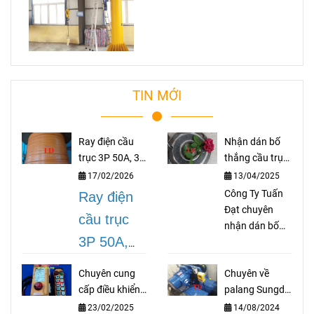
TIN MỚI
Ray điện cầu
Nhận dán bố
trục 3P 50A, 3P
thắng cầu trục
75A, 3P 100A,
theo yêu cầu
17/02/2026
13/04/2025
3P 150A, 3P
Công Ty Tuấn
Ray điện
200A
Đạt chuyên
cầu trục
nhận dán bố
3P 50A,
thắng cầu trục
theo yêu cầu
3P 75A,
Chuyên cung
Chuyên về
như bố palang,
3P 100A,
cấp điều khiển
palang Sungdo
bố coil, bố cong
từ xa Jeico Hàn
Hàn Quốc
cho thắng thuỷ
3P 150A,
23/02/2025
14/08/2024