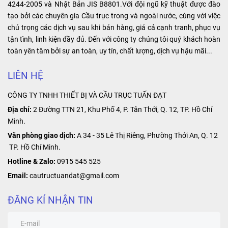
bảo sự liên kết
với nhu cầu và
đặc biệt của
4244-2005 và Nhật Bản JIS B8801.Với đội ngũ kỹ thuật được đào
…
chắc chắn và
mục đích sử
sản phẩm là
tạo bởi các chuyên gia Cầu trục trong và ngoài nước, cùng với việc
ổn định giữa
dụng của quý
khả năng cung
chú trọng các dịch vụ sau khi bán hàng, giá cả cạnh tranh, phục vụ
các đoạn ray,
khách hảng.
cấp nguồn điện
tận tình, linh kiện đầy đủ. Đến với công ty chúng tôi quý khách hoàn
tạo ra một hệ
ổn định và liên
toàn yên tâm bởi sự an toàn, uy tín, chất lượng, dịch vụ hậu mãi...
thống hoạt
tục, giúp tối ưu
động hiệu quả
hóa hoạt động
LIÊN HỆ
và an toàn.
của các thiết bị
CÔNG TY TNHH THIẾT BỊ VÀ CẦU TRỤC TUẤN ĐẠT
công nghiệp.
Địa chỉ:
2 Đường TTN 21, Khu Phố 4, P. Tân Thới, Q. 12, TP. Hồ Chí
Minh.
Văn phòng giao dịch:
A 34 - 35 Lê Thị Riêng, Phường Thới An, Q. 12
TP. Hồ Chí Minh.
Hotline & Zalo:
0915 545 525
Email:
cautructuandat@gmail.com
ĐĂNG KÍ NHẬN TIN