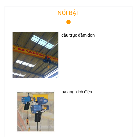
NỔI BẬT
cầu trục dầm đơn
palang xích điện