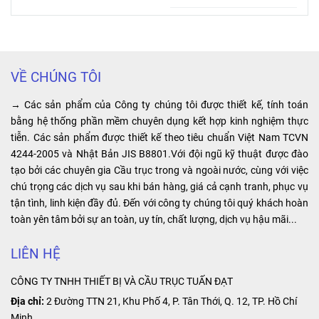
trục được
khiển từ xa cầu
kiện quan trọng
có sẵn. Ngoài
cung cấp
trục, cổng trục,
trong hệ thống
ra Công ty
nguồn điện ổn
sử dụng
...
cầu trục điện.
chúng tôi còn
định, tiết kiệm
tại các
Với vai trò nối
có đội ngũ kỹ
chi phí vận
các đoạn ray
thuật viên tư
hành và tăng
công trình,
VỀ CHÚNG TÔI
điện an toàn,
vấn rõ ràng và
hiệu suất sản
nhà máy,
khớp nối ray
hướng dẫn lực
xuất trong hệ
→ Các sản phẩm của Công ty chúng tôi được thiết kế, tính toán
nhà xưởng
điện cầu trục
chọn loại
thống công
bằng hệ thống phần mềm chuyên dụng kết hợp kinh nghiệm thực
3P giúp đảm
palang phù hợp
nghiệp. Điểm
tiễn. Các sản phẩm được thiết kế theo tiêu chuẩn Việt Nam TCVN
sản xuất,
bảo sự liên kết
với nhu cầu và
đặc biệt của
4244-2005 và Nhật Bản JIS B8801.Với đội ngũ kỹ thuật được đào
…
chắc chắn và
mục đích sử
sản phẩm là
tạo bởi các chuyên gia Cầu trục trong và ngoài nước, cùng với việc
ổn định giữa
dụng của quý
khả năng cung
chú trọng các dịch vụ sau khi bán hàng, giá cả cạnh tranh, phục vụ
các đoạn ray,
khách hảng.
cấp nguồn điện
tận tình, linh kiện đầy đủ. Đến với công ty chúng tôi quý khách hoàn
tạo ra một hệ
ổn định và liên
toàn yên tâm bởi sự an toàn, uy tín, chất lượng, dịch vụ hậu mãi...
thống hoạt
tục, giúp tối ưu
động hiệu quả
hóa hoạt động
LIÊN HỆ
và an toàn.
của các thiết bị
CÔNG TY TNHH THIẾT BỊ VÀ CẦU TRỤC TUẤN ĐẠT
công nghiệp.
Địa chỉ:
2 Đường TTN 21, Khu Phố 4, P. Tân Thới, Q. 12, TP. Hồ Chí
Minh.