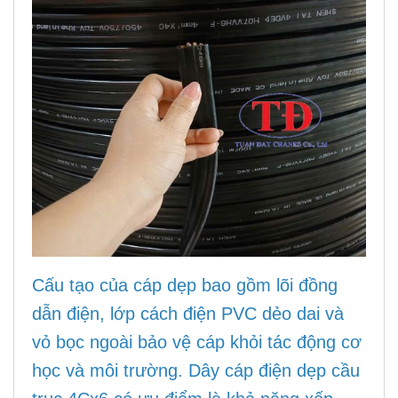
Cấu tạo của cáp dẹp bao gồm lõi đồng
dẫn điện, lớp cách điện PVC dẻo dai và
vỏ bọc ngoài bảo vệ cáp khỏi tác động cơ
học và môi trường. Dây cáp điện dẹp cầu