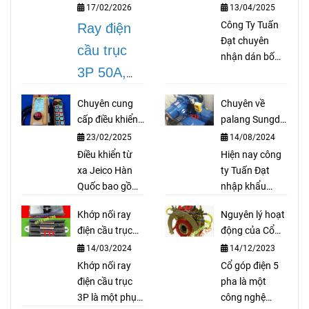
75A, 3P 100A,
theo yêu cầu
17/02/2026
13/04/2025
3P 150A, 3P
Công Ty Tuấn
Ray điện
200A
Đạt chuyên
cầu trục
nhận dán bố
3P 50A,
thắng cầu trục
theo yêu cầu
3P 75A,
Chuyên cung
Chuyên về
như bố palang,
3P 100A,
cấp điều khiển
palang Sungdo
bố coil, bố cong
từ xa Jeico Hàn
Hàn Quốc
cho thắng thuỷ
3P 150A,
23/02/2025
14/08/2024
Quốc
lực, bố trục lục
Điều khiển từ
Hiện nay công
3P 200A
là
giác, bố xe ô tô,
xa Jeico Hàn
ty Tuấn Đạt
dòng thiết
...
Quốc bao gồm
nhập khẩu
bộ thu sóng và
palang cầu trục
bị ray điện
Khớp nối ray
Nguyên lý hoạt
bộ phát sóng
Sungdo với số
an toàn rất
điện cầu trục
động của Cổ
dùng để điều
lượng lớn và
3P là gì?
góp điện 5 pha
cần thiết
14/03/2024
14/12/2023
khiển palang,
cung cấp ra thị
cầu trục, xe
Khớp nối ray
trường với giá
Cổ góp điện 5
cho cầu
cẩu, cửa cổng
điện cầu trục
cả cạnh tranh,
pha là một
trục, cổng
tự động. Điều
3P là một phụ
hàng hóa luôn
công nghệ