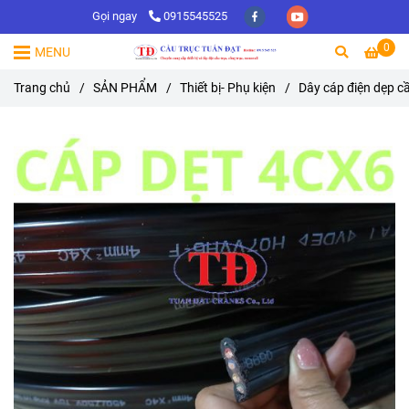
Gọi ngay
0915545525
0
MENU
Trang chủ
/
SẢN PHẨM
/
Thiết bị- Phụ kiện
/
Dây cáp điện dẹp c