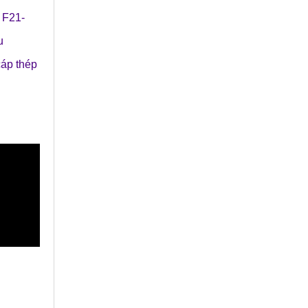
công nghiệp.
a F21-
u
cáp thép