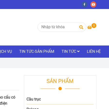
0
ỊCH VỤ
TIN TỨC-SẢN PHẨM
TIN TỨC
LIÊN HỆ
SẢN PHẨM
ho cẩu có
Cầu trục
 điện