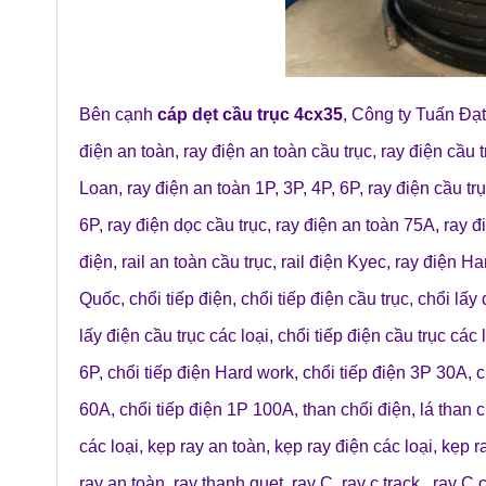
Bên cạnh
cáp dẹt cầu trục 4cx35
,
Công ty Tuấn Đạt
điện an toàn
,
ray điện an toàn cầu trục
,
ray điện cầu t
Loan
,
ray điện an toàn 1P, 3P, 4P, 6P
,
ray điện cầu trụ
6P
,
ray điện dọc cầu trục
,
ray điện an toàn 75A
,
ray đ
điện
,
rail an toàn cầu trục
,
rail điện Kyec
,
ray điện H
Quốc
,
chổi tiếp điện
,
chổi tiếp điện cầu trục
,
chổi lấy 
lấy điện cầu trục các loại
,
chổi tiếp điện cầu trục các 
6P
,
chổi tiếp điện Hard work
,
chổi tiếp điện 3P 30A
,
c
60A
,
chổi tiếp điện 1P 100A
,
than chổi điện
,
lá than 
các loại
,
kẹp ray an toàn
,
kẹp ray điện các loại
,
kẹp r
ray an toàn
,
ray thanh quẹt
,
ray C
,
ray c track
,
ray C c