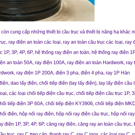
còn cung cấp những
thiết bị cầu trục
và
thiết bị nâng hạ
khác n
rục
,
ray điện an toàn các loại
,
ray an toàn cầu trục các loại
,
ray 
c 1P, 3P, 4P, 6P
,
hệ thống ray điện an toàn
,
hệ thống ray điện 1P
iện an toàn 50A
, r
ay điện 100A
,
ray điện an toàn Hardwork
,
ray 
ardwork
,
ray điện 1P 200A
,
điện 3 pha
,
điện 4 pha
,
ray 1P Hàn
điện
,
dao lấy điện
,
chổi tiếp điện (tay lấy điện)
,
tay lấy điện cầu 
loại
,
các loại chổi tiếp điện cầu trục
,
chổi tiếp điện cầu trục 1P, 3
hổi tiếp điện 3P 60A
,
chổi tiếp điện KY3906
,
chổi tiếp điện MK
chổi điện
,
hộp nối ray điện
,
hộp nối ray điện cầu trục
,
hộp nối ray
ay điện 1P, 3P, 4P, 6P
,
căng ray điện
,
căng ray an toàn cầu trục
,
ầu trục
,
ray C treo cáp
,
thanh ray C
,
ray C inox
,
các loại ray C
,
r