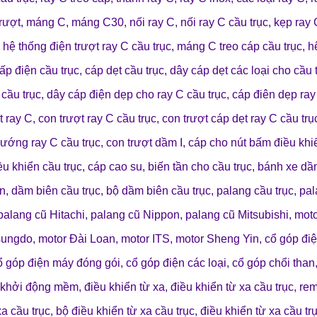
rượt
,
máng C
,
máng C30
,
nối ray C
,
nối ray C cầu trục
,
kẹp ray 
,
hệ thống điện trượt ray C cầu trục
,
máng C treo cáp cầu trục
,
h
ấp điện cầu trục
,
cáp dẹt cầu trục
,
dây cáp dẹt các loại cho cầu 
 cầu trục
,
dây cáp điện dẹp cho ray C cầu trục
,
cáp điên dẹp ray
t ray C
,
con trượt ray C cầu trục
,
con trượt cáp dẹt ray C cầu trụ
hướng ray C cầu trục
,
con trượt dầm I
,
cáp cho nút bấm điều khi
ều khiển cầu trục
,
cáp cao su
,
biến tần cho cầu trục
,
bánh xe dầ
ên
,
dầm biên cầu trục
,
bộ dầm biên cầu trục
,
palang cầu trục
,
pal
palang cũ Hitachi
,
palang cũ Nippon
,
palang cũ Mitsubishi
,
mot
sungdo
,
motor Đài Loan
,
motor ITS
,
motor Sheng Yin
,
cổ góp đi
ổ góp điện máy đóng gói
,
cổ góp điện các loại
,
cổ góp chổi than
khởi động mềm
,
điều khiển từ xa
,
điều khiển từ xa cầu trục
,
rem
xa cầu trục
,
bộ điều khiển từ xa cầu trục
,
điều khiển từ xa cầu tr