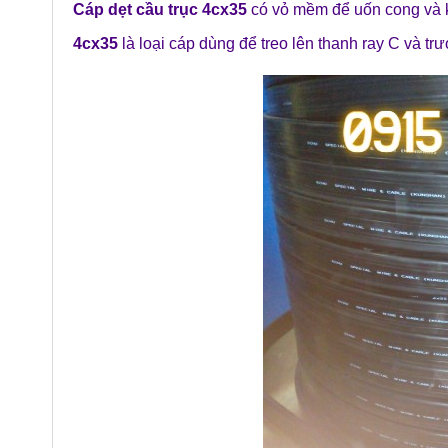
Cáp dẹt cầu trục 4cx35
có vỏ mềm để uốn cong và k
4cx35
là loại cáp dùng để treo lên thanh ray C và trư