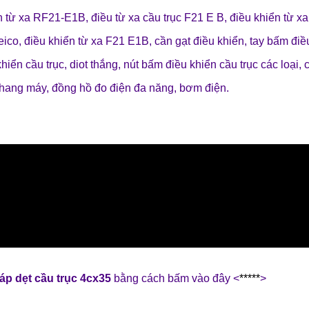
n từ xa RF21-E1B
,
điều từ xa cầu trục F21 E B
,
điều khiển từ x
Jeico
,
điều khiển từ xa F21 E1B
,
cần gạt điều khiển
,
tay bấm điề
hiển cầu trục
,
diot thắng
,
nút bấm điều khiển cầu trục các loại
,
thang máy
,
đồng hồ đo điện đa năng
,
bơm điện
.
áp dẹt cầu trục 4cx35
bằng cách bấm vào đây <
*****
>