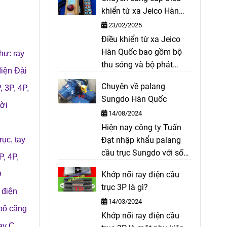
coil, bố cong cho thắng
khiển từ xa Jeico Hàn
thuỷ lực, bố trục lục giác,
sản xuất,…
Quốc
23/02/2025
bố xe ô tô, ...
Điều khiển từ xa Jeico
Hàn Quốc bao gồm bộ
hư:
ray
thu sóng và bộ phát
điện Đài
sóng dùng để điều khiển
Chuyên về palang
, 3P, 4P,
palang, cầu trục, xe cẩu,
Sungdo Hàn Quốc
cửa cổng tự động. Điều
tời
14/08/2024
khiển từ xa cầu trục,
Hiện nay công ty Tuấn
cổng trục, ...
Đạt nhập khẩu palang
trục
,
tay
cầu trục Sungdo với số
P, 4P,
lượng lớn và cung cấp ra
Khớp nối ray điện cầu
D
thị trường với giá cả
trục 3P là gì?
cạnh tranh, hàng hóa
 điện
14/03/2024
luôn có sẵn. Ngoài ra
bộ căng
Khớp nối ray điện cầu
Công ty chúng tôi còn có
ay C