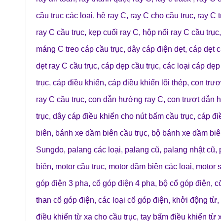
cầu trục các loại
,
hệ ray C
,
ray C cho cầu trục
,
ray C t
ray C cầu trục
,
kẹp cuối ray C
,
hộp nối ray C cầu trục
máng C treo cáp cầu trục
,
dây cáp điện dẹt
,
cáp dẹt c
dẹt ray C cầu trục
,
cáp dẹp cầu trục
,
các loại cáp dẹp
trục
,
cáp điều khiển
,
cáp điều khiển lõi thép
,
con trượ
ray C cầu trục
,
con dẫn hướng ray C
,
con trượt dẫn 
trục
,
dây cáp điều khiển cho nút bấm cầu trục
,
cáp đi
biên
,
bánh xe dầm biên cầu trục
,
bộ bánh xe dầm bi
Sungdo
,
palang các loại
,
palang cũ
,
palang nhật cũ
,
biên
,
motor cầu trục
,
motor dầm biên các loại
,
motor 
góp điện 3 pha
,
cổ góp điện 4 pha
,
bộ cổ góp điện
,
c
than cổ góp điện
,
các loại cổ góp điện
,
khởi động từ
,
điều khiển từ xa cho cầu trục
,
tay bấm điều khiển từ 