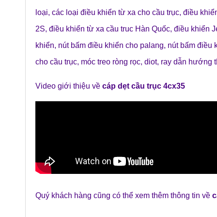
loại
,
các loại điều khiển từ xa cho cầu trục
,
điều khiể
2S
,
điều khiển từ xa cầu truc Hàn Quốc
,
điều khiển 
khiển
,
nút bấm điều khiển cho palang
,
nút bấm điều k
cho cầu trục
,
móc treo ròng rọc
,
diot
,
ray dẫn hướng 
Video giới thiệu về
cáp dẹt cầu trục 4cx35
Quý khách hàng cũng có thể xem thêm thông tin về
c