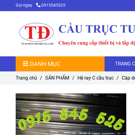
Gọi ngay
0915545525
DANH MỤC
TRANG 
Trang chủ
/
SẢN PHẨM
/
Hệ ray C cầu trục
/
Cáp d