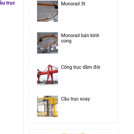
ầu trục
Monorail 3t
Monorail bán kính
cong
Cổng trục dầm đôi
Cầu trục xoay