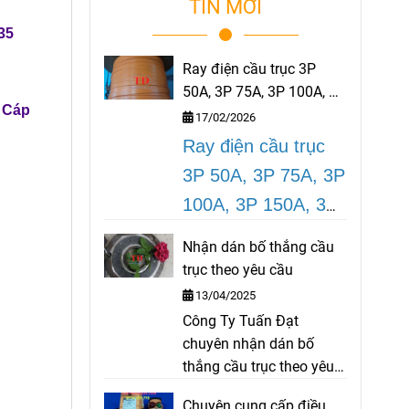
TIN MỚI
35
Ray điện cầu trục 3P
50A, 3P 75A, 3P 100A, 3P
.
Cáp
150A, 3P 200A
17/02/2026
Ray điện cầu trục
3P 50A, 3P 75A, 3P
100A, 3P 150A, 3P
200A
là dòng thiết
Nhận dán bố thắng cầu
bị ray điện an toàn
trục theo yêu cầu
rất cần thiết cho
13/04/2025
cầu trục, cổng trục
Công Ty Tuấn Đạt
chuyên nhận dán bố
được sử dụng tại
thắng cầu trục theo yêu
các công trình, nhà
cầu như bố palang, bố
Chuyên cung cấp điều
máy, nhà xưởng