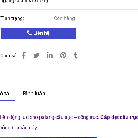
ngang của nhà xưởng.
Tình trạng:
Còn hàng
Liên hệ
Chia sẻ:
ô tả
Bình luận
ện động lực cho palang cầu trục – cổng trục.
Cáp dẹt cầu trụ
hông bị xoắn dây.