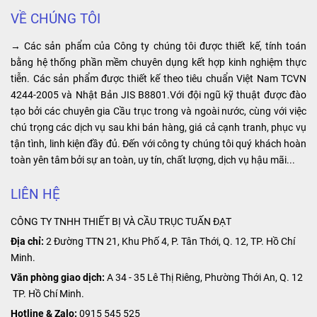
các đoạn ray
thuật viên tư
hành và tăng
công trình,
VỀ CHÚNG TÔI
điện an toàn,
vấn rõ ràng và
hiệu suất sản
nhà máy,
khớp nối ray
hướng dẫn lực
xuất trong hệ
→ Các sản phẩm của Công ty chúng tôi được thiết kế, tính toán
nhà xưởng
điện cầu trục
chọn loại
thống công
bằng hệ thống phần mềm chuyên dụng kết hợp kinh nghiệm thực
3P giúp đảm
palang phù hợp
nghiệp. Điểm
tiễn. Các sản phẩm được thiết kế theo tiêu chuẩn Việt Nam TCVN
sản xuất,
bảo sự liên kết
với nhu cầu và
đặc biệt của
4244-2005 và Nhật Bản JIS B8801.Với đội ngũ kỹ thuật được đào
…
chắc chắn và
mục đích sử
sản phẩm là
tạo bởi các chuyên gia Cầu trục trong và ngoài nước, cùng với việc
ổn định giữa
dụng của quý
khả năng cung
chú trọng các dịch vụ sau khi bán hàng, giá cả cạnh tranh, phục vụ
các đoạn ray,
khách hảng.
cấp nguồn điện
tận tình, linh kiện đầy đủ. Đến với công ty chúng tôi quý khách hoàn
tạo ra một hệ
ổn định và liên
toàn yên tâm bởi sự an toàn, uy tín, chất lượng, dịch vụ hậu mãi...
thống hoạt
tục, giúp tối ưu
động hiệu quả
hóa hoạt động
LIÊN HỆ
và an toàn.
của các thiết bị
CÔNG TY TNHH THIẾT BỊ VÀ CẦU TRỤC TUẤN ĐẠT
công nghiệp.
Địa chỉ:
2 Đường TTN 21, Khu Phố 4, P. Tân Thới, Q. 12, TP. Hồ Chí
Minh.
Văn phòng giao dịch:
A 34 - 35 Lê Thị Riêng, Phường Thới An, Q. 12
TP. Hồ Chí Minh.
Hotline & Zalo:
0915 545 525