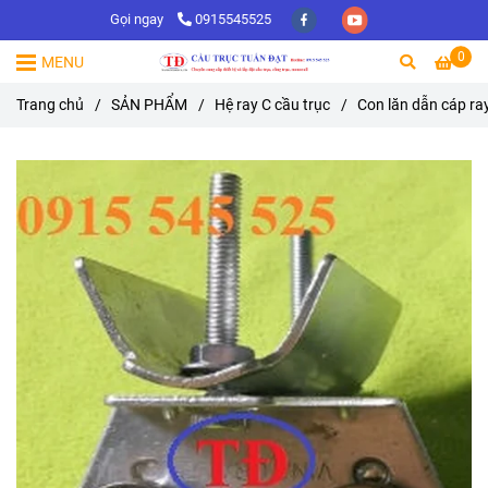
Gọi ngay
0915545525
0
MENU
Trang chủ
/
SẢN PHẨM
/
Hệ ray C cầu trục
/
Con lăn dẫn cáp ray