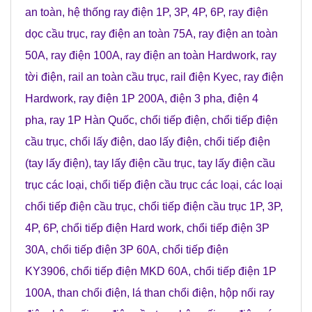
an toàn
,
hệ thống ray điện 1P, 3P, 4P, 6P
,
ray điện
dọc cầu trục
,
ray điện an toàn 75A
,
ray điện an toàn
50A
, r
ay điện 100A
,
ray điện an toàn Hardwork
,
ray
tời điện
,
rail an toàn cầu trục
,
rail điện Kyec
,
ray điện
Hardwork
,
ray điện 1P 200A
,
điện 3 pha
,
điện 4
pha
,
ray 1P Hàn Quốc
,
chổi tiếp điện
,
chổi tiếp điện
cầu trục
,
chổi lấy điện
,
dao lấy điện
,
chổi tiếp điện
(tay lấy điện)
,
tay lấy điện cầu trục
,
tay lấy điện cầu
trục các loại
,
chổi tiếp điện cầu trục các loại
,
các loại
chổi tiếp điện cầu trục
,
chổi tiếp điện cầu trục 1P, 3P,
4P, 6P
,
chổi tiếp điện Hard work
,
chổi tiếp điện 3P
30A
,
chổi tiếp điện 3P 60A
,
chổi tiếp điện
KY3906
,
chổi tiếp điện MKD 60A
,
chổi tiếp điện 1P
100A
,
than chổi điện
,
lá than chổi điện
,
hộp nối ray