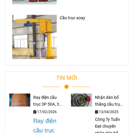
Cầu trục xoay
TIN MỚI
Ray điện cầu
Nhận dán bố
trục 3P 50A, 3P
thắng cầu trục
75A, 3P 100A,
theo yêu cầu
17/02/2026
13/04/2025
3P 150A, 3P
Công Ty Tuấn
Ray điện
200A
Đạt chuyên
cầu trục