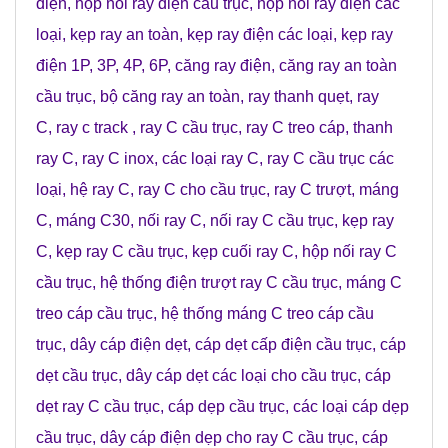
điện
,
hộp nối ray điện cầu trục
,
hộp nối ray điện các
loại
,
kẹp ray an toàn
,
kẹp ray điện các loại
,
kẹp ray
điện 1P, 3P, 4P, 6P
,
căng ray điện
,
căng ray an toàn
cầu trục
,
bộ căng ray an toàn
,
ray thanh quẹt
,
ray
C
,
ray c track
,
ray C cầu trục
,
ray C treo cáp
,
thanh
ray C
,
ray C inox
,
các loại ray C
,
ray C cầu trục các
loại
,
hệ ray C
,
ray C cho cầu trục
,
ray C trượt
,
máng
C
,
máng C30
,
nối ray C
,
nối ray C cầu trục
,
kẹp ray
C
,
kẹp ray C cầu trục
,
kẹp cuối ray C
,
hộp nối ray C
cầu trục
,
hệ thống điện trượt ray C cầu trục
,
máng C
treo cáp cầu trục
,
hệ thống máng C treo cáp cầu
trục
,
dây cáp điện dẹt
,
cáp dẹt cấp điện cầu trục
,
cáp
dẹt cầu trục
,
dây cáp dẹt các loại cho cầu trục
,
cáp
dẹt ray C cầu trục
,
cáp dẹp cầu trục
,
các loại cáp dẹp
cầu trục
,
dây cáp điện dẹp cho ray C cầu trục
,
cáp