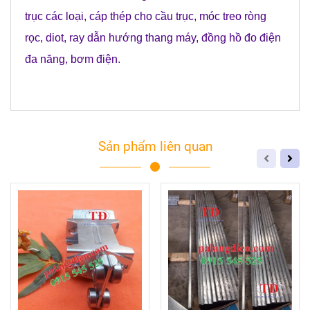
trục các loại
,
cáp thép cho cầu trục
,
móc treo ròng
rọc
,
diot
,
ray dẫn hướng thang máy
,
đồng hồ đo điện
đa năng
,
bơm điện
.
Sản phẩm liên quan