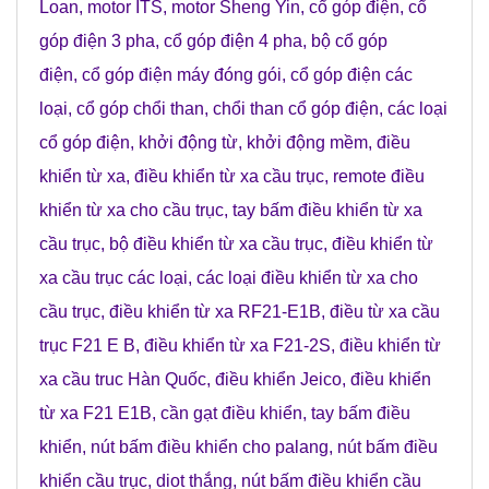
Loan
,
motor ITS
,
motor Sheng Yin
,
cổ góp điện
,
cổ
góp điện 3 pha
,
cổ góp điện 4 pha
,
bộ cổ góp
điện
,
cổ góp điện máy đóng gói
,
cổ góp điện các
loại
,
cổ góp chổi than
,
chổi than cổ góp điện
,
các loại
cổ góp điện
,
khởi động từ
,
khởi động mềm
,
điều
khiển từ xa
,
điều khiển từ xa cầu trục
,
remote điều
khiển từ xa cho cầu trục
,
tay bấm điều khiển từ xa
cầu trục
,
bộ điều khiển từ xa cầu trục
,
điều khiển từ
xa cầu trục các loại
,
các loại điều khiển từ xa cho
cầu trục
,
điều khiển từ xa RF21-E1B
,
điều từ xa cầu
trục F21 E B
,
điều khiển từ xa F21-2S
,
điều khiển từ
xa cầu truc Hàn Quốc
,
điều khiển Jeico
,
điều khiển
từ xa F21 E1B
,
cần gạt điều khiển
,
tay bấm điều
khiển
,
nút bấm điều khiển cho palang
,
nút bấm điều
khiển cầu trục
,
diot thắng
,
nút bấm điều khiển cầu