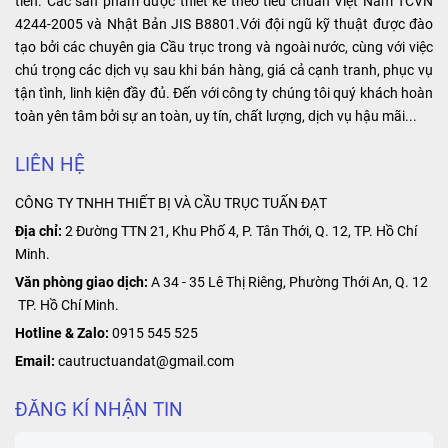
tiễn. Các sản phẩm được thiết kế theo tiêu chuẩn Việt Nam TCVN
sản xuất,
bảo sự liên kết
với nhu cầu và
đặc biệt của
4244-2005 và Nhật Bản JIS B8801.Với đội ngũ kỹ thuật được đào
…
chắc chắn và
mục đích sử
sản phẩm là
tạo bởi các chuyên gia Cầu trục trong và ngoài nước, cùng với việc
ổn định giữa
dụng của quý
khả năng cung
chú trọng các dịch vụ sau khi bán hàng, giá cả cạnh tranh, phục vụ
các đoạn ray,
khách hảng.
cấp nguồn điện
tận tình, linh kiện đầy đủ. Đến với công ty chúng tôi quý khách hoàn
tạo ra một hệ
ổn định và liên
toàn yên tâm bởi sự an toàn, uy tín, chất lượng, dịch vụ hậu mãi...
thống hoạt
tục, giúp tối ưu
động hiệu quả
hóa hoạt động
LIÊN HỆ
và an toàn.
của các thiết bị
CÔNG TY TNHH THIẾT BỊ VÀ CẦU TRỤC TUẤN ĐẠT
công nghiệp.
Địa chỉ:
2 Đường TTN 21, Khu Phố 4, P. Tân Thới, Q. 12, TP. Hồ Chí
Minh.
Văn phòng giao dịch:
A 34 - 35 Lê Thị Riêng, Phường Thới An, Q. 12
TP. Hồ Chí Minh.
Hotline & Zalo:
0915 545 525
Email:
cautructuandat@gmail.com
ĐĂNG KÍ NHẬN TIN