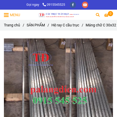
Gọi ngay
0915545525
0
MENU
Trang chủ
/
SẢN PHẨM
/
Hệ ray C cầu trục
/
Máng chữ C 30x32