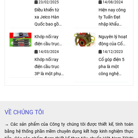
từ xa Jeico Hàn
Hàn Quốc
cho thắng thuỷ
3P 150A,
23/02/2025
14/08/2024
Quốc
lực, bố trục lục
Điều khiển từ
Hiện nay công
3P 200A
là
giác, bố xe ô tô,
xa Jeico Hàn
ty Tuấn Đạt
dòng thiết
...
Quốc bao gồm
nhập khẩu
bộ thu sóng và
palang cầu trục
bị ray điện
Khớp nối ray
Nguyên lý hoạt
bộ phát sóng
Sungdo với số
an toàn rất
điện cầu trục
động của Cổ
dùng để điều
lượng lớn và
3P là gì?
góp điện 5 pha
cần thiết
14/03/2024
14/12/2023
khiển palang,
cung cấp ra thị
cầu trục, xe
Khớp nối ray
trường với giá
Cổ góp điện 5
cho cầu
cẩu, cửa cổng
điện cầu trục
cả cạnh tranh,
pha là một
trục, cổng
tự động. Điều
3P là một phụ
hàng hóa luôn
công nghệ
trục được
khiển từ xa cầu
kiện quan trọng
có sẵn. Ngoài
cung cấp
trục, cổng trục,
trong hệ thống
ra Công ty
nguồn điện ổn
sử dụng
...
cầu trục điện.
chúng tôi còn
định, tiết kiệm
tại các
Với vai trò nối
có đội ngũ kỹ
chi phí vận
các đoạn ray
thuật viên tư
hành và tăng
công trình,
VỀ CHÚNG TÔI
điện an toàn,
vấn rõ ràng và
hiệu suất sản
nhà máy,
khớp nối ray
hướng dẫn lực
xuất trong hệ
→ Các sản phẩm của Công ty chúng tôi được thiết kế, tính toán
nhà xưởng
điện cầu trục
chọn loại
thống công
bằng hệ thống phần mềm chuyên dụng kết hợp kinh nghiệm thực
3P giúp đảm
palang phù hợp
nghiệp. Điểm