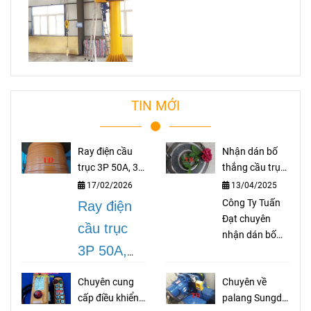
TIN MỚI
Ray điện cầu
Nhận dán bố
trục 3P 50A, 3P
thắng cầu trục
75A, 3P 100A,
theo yêu cầu
17/02/2026
13/04/2025
3P 150A, 3P
Công Ty Tuấn
Ray điện
200A
Đạt chuyên
cầu trục
nhận dán bố
3P 50A,
thắng cầu trục
theo yêu cầu
3P 75A,
Chuyên cung
Chuyên về
như bố palang,
3P 100A,
cấp điều khiển
palang Sungdo
bố coil, bố cong