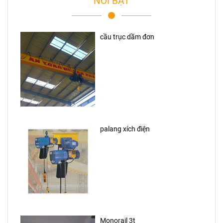
NỔI BẬT
cầu trục dầm đơn
palang xích điện
Monorail 3t