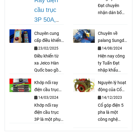
Ray điện
200A
Đạt chuyên
cầu trục
nhận dán bố
3P 50A,
thắng cầu trục
theo yêu cầu
3P 75A,
Chuyên cung
Chuyên về
như bố palang,
3P 100A,
cấp điều khiển
palang Sungdo
bố coil, bố cong
từ xa Jeico Hàn
Hàn Quốc
cho thắng thuỷ
3P 150A,
23/02/2025
14/08/2024
Quốc
lực, bố trục lục
Điều khiển từ
Hiện nay công
3P 200A
là
giác, bố xe ô tô,
xa Jeico Hàn
ty Tuấn Đạt
dòng thiết
...
Quốc bao gồm
nhập khẩu
bộ thu sóng và
palang cầu trục
bị ray điện
Khớp nối ray
Nguyên lý hoạt
bộ phát sóng
Sungdo với số
an toàn rất
điện cầu trục
động của Cổ
dùng để điều
lượng lớn và
3P là gì?
góp điện 5 pha
cần thiết
14/03/2024
14/12/2023
khiển palang,
cung cấp ra thị
cầu trục, xe
Khớp nối ray
trường với giá
Cổ góp điện 5
cho cầu
cẩu, cửa cổng
điện cầu trục
cả cạnh tranh,
pha là một
trục, cổng
tự động. Điều
3P là một phụ
hàng hóa luôn
công nghệ
trục được
khiển từ xa cầu
kiện quan trọng
có sẵn. Ngoài
cung cấp
trục, cổng trục,
trong hệ thống
ra Công ty
nguồn điện ổn