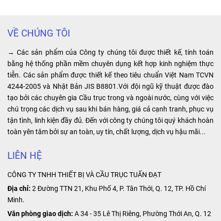
sử dụng
...
cầu trục điện.
chúng tôi còn
định, tiết kiệm
tại các
Với vai trò nối
có đội ngũ kỹ
chi phí vận
các đoạn ray
thuật viên tư
hành và tăng
công trình,
VỀ CHÚNG TÔI
điện an toàn,
vấn rõ ràng và
hiệu suất sản
nhà máy,
khớp nối ray
hướng dẫn lực
xuất trong hệ
→ Các sản phẩm của Công ty chúng tôi được thiết kế, tính toán
nhà xưởng
điện cầu trục
chọn loại
thống công
bằng hệ thống phần mềm chuyên dụng kết hợp kinh nghiệm thực
3P giúp đảm
palang phù hợp
nghiệp. Điểm
tiễn. Các sản phẩm được thiết kế theo tiêu chuẩn Việt Nam TCVN
sản xuất,
bảo sự liên kết
với nhu cầu và
đặc biệt của
4244-2005 và Nhật Bản JIS B8801.Với đội ngũ kỹ thuật được đào
…
chắc chắn và
mục đích sử
sản phẩm là
tạo bởi các chuyên gia Cầu trục trong và ngoài nước, cùng với việc
ổn định giữa
dụng của quý
khả năng cung
chú trọng các dịch vụ sau khi bán hàng, giá cả cạnh tranh, phục vụ
các đoạn ray,
khách hảng.
cấp nguồn điện
tận tình, linh kiện đầy đủ. Đến với công ty chúng tôi quý khách hoàn
tạo ra một hệ
ổn định và liên
toàn yên tâm bởi sự an toàn, uy tín, chất lượng, dịch vụ hậu mãi...
thống hoạt
tục, giúp tối ưu
động hiệu quả
hóa hoạt động
LIÊN HỆ
và an toàn.
của các thiết bị
CÔNG TY TNHH THIẾT BỊ VÀ CẦU TRỤC TUẤN ĐẠT
công nghiệp.
Địa chỉ:
2 Đường TTN 21, Khu Phố 4, P. Tân Thới, Q. 12, TP. Hồ Chí
Minh.
Văn phòng giao dịch:
A 34 - 35 Lê Thị Riêng, Phường Thới An, Q. 12