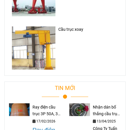
Cầu trục xoay
TIN MỚI
Ray điện cầu
Nhận dán bố
trục 3P 50A, 3P
thắng cầu trục
75A, 3P 100A,
theo yêu cầu
17/02/2026
13/04/2025
3P 150A, 3P
Công Ty Tuấn