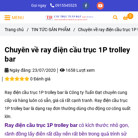
Gọi ngay
0915545525
0
MENU
Trang chủ
/
TIN TỨC-SẢN PHẨM
/
Chuyên về ray điện cầu trục 1P t
Chuyên về ray điện cầu trục 1P trolley
bar
Ngày đăng:
23/07/2020
1658 Lượt xem
0 Đánh giá
Ray điện cầu trục 1P trolley bar là Công ty Tuấn Đạt chuyên cung
cấp và hàng luôn có sẵn, giá cả rất cạnh tranh. Ray điện cầu trục
1P trolley bar là dạng ray đơn thường dùng cho động cơ công suất
lớn.
Ray điện cầu trục 1P trolley bar
có kích thước nhỏ gọn,
rãnh đồng lấy điện rất dầy nên rất bền trong quá trình sử