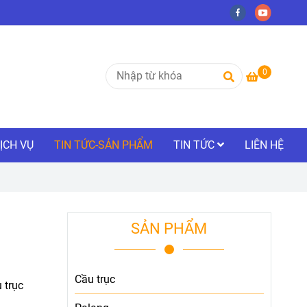
0
ỊCH VỤ
TIN TỨC-SẢN PHẨM
TIN TỨC
LIÊN HỆ
SẢN PHẨM
Cầu trục
 trục