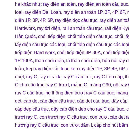
hạ
khác như:
ray điện an toàn
,
ray điện an toàn cầu trục
loại
,
ray điện Đài Loan
,
ray điện an toàn 1P, 3P, 4P, 6P
,
điện 1P, 3P, 4P, 6P
,
ray điện dọc cầu trục
,
ray điện an t
Hardwork
,
ray tời điện
,
rail an toàn cầu trục
,
rail điện Ky
Hàn Quốc
,
chổi tiếp điện
,
chổi tiếp điện cầu trục
,
chổi lấ
lấy điện cầu trục các loại
,
chổi tiếp điện cầu trục các loạ
tiếp điện Hard work
,
chổi tiếp điện 3P 30A
,
chổi tiếp đi
1P 100A
,
than chổi điện
,
lá than chổi điện
,
hộp nối ray đ
toàn
,
kẹp ray điện các loại
,
kẹp ray điện 1P, 3P, 4P, 6P
,
c
quẹt
,
ray C
,
ray c track
,
ray C cầu trục
,
ray C treo cáp
,
t
C cho cầu trục
,
ray C trượt
,
máng C
,
máng C30
,
nối ray
ray C cầu trục
,
hệ thống điện trượt ray C cầu trục
,
máng 
dẹt
,
cáp dẹt cấp điện cầu trục
,
cáp dẹt cầu trục
,
dây cáp 
cáp dẹp cầu trục
,
dây cáp điện dẹp cho ray C cầu trục
,
c
trượt ray C
,
con trượt ray C cầu trục
,
con trượt cáp dẹt r
hướng ray C cầu trục
,
con trượt dầm I
,
cáp cho nút bấm 