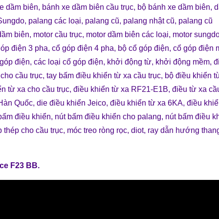
e dầm biên
,
bánh xe dầm biên cầu trục
,
bộ bánh xe dầm biên
,
d
Sungdo
,
palang các loại
,
palang cũ
,
palang nhật cũ
,
palang cũ
dầm biên
,
motor cầu trục
,
motor dầm biên các loại
,
motor sungd
góp điện 3 pha
,
cổ góp điện 4 pha
,
bộ cổ góp điện
,
cổ góp điện
 góp điện
,
các loại cổ góp điện
,
khởi động từ
,
khởi động mềm
,
đ
 cho cầu trục
,
tay bấm điều khiển từ xa cầu trục
,
bộ điều khiển t
ển từ xa cho cầu trục
,
điều khiển từ xa RF21-E1B
,
điều từ xa cầ
c Hàn Quốc
, die
điều khiển Jeico
,
điều khiển từ xa 6KA
,
điều khiể
bấm điều khiển
,
nút bấm điều khiển cho palang
,
nút bấm điều k
 thép cho cầu trục
,
móc treo ròng rọc
,
diot
,
ray dẫn hướng than
nce F23 BB
.