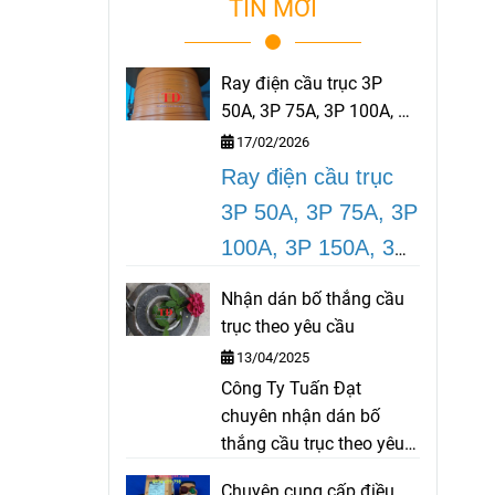
TIN MỚI
Ray điện cầu trục 3P
50A, 3P 75A, 3P 100A, 3P
150A, 3P 200A
17/02/2026
Ray điện cầu trục
3P 50A, 3P 75A, 3P
100A, 3P 150A, 3P
200A
là dòng thiết
Nhận dán bố thắng cầu
bị ray điện an toàn
trục theo yêu cầu
rất cần thiết cho
13/04/2025
cầu trục, cổng trục
Công Ty Tuấn Đạt
chuyên nhận dán bố
được sử dụng tại
thắng cầu trục theo yêu
các công trình, nhà
cầu như bố palang, bố
Chuyên cung cấp điều
máy, nhà xưởng