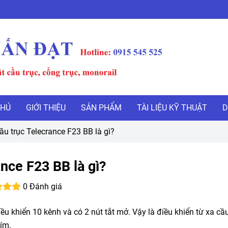
CHỦ
GIỚI THIỆU
SẢN PHẨM
TÀI LIỆU KỸ THUẬT
D
ầu trục Telecrance F23 BB là gì?
ance F23 BB là gì?
0 Đánh giá
iều khiển 10 kênh và có 2 nút tắt mở. Vậy là điều khiển từ xa cầu
ím.