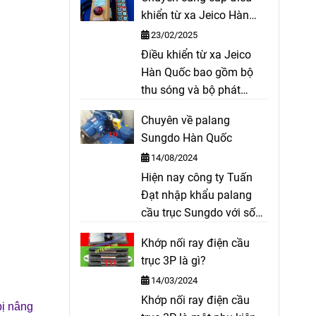
coil, bố cong cho thắng
khiển từ xa Jeico Hàn
thuỷ lực, bố trục lục giác,
sản xuất,…
Quốc
23/02/2025
bố xe ô tô, ...
Điều khiển từ xa Jeico
Hàn Quốc bao gồm bộ
thu sóng và bộ phát
sóng dùng để điều khiển
Chuyên về palang
palang, cầu trục, xe cẩu,
Sungdo Hàn Quốc
cửa cổng tự động. Điều
14/08/2024
khiển từ xa cầu trục,
Hiện nay công ty Tuấn
cổng trục, ...
Đạt nhập khẩu palang
cầu trục Sungdo với số
lượng lớn và cung cấp ra
Khớp nối ray điện cầu
thị trường với giá cả
trục 3P là gì?
cạnh tranh, hàng hóa
14/03/2024
luôn có sẵn. Ngoài ra
Khớp nối ray điện cầu
Công ty chúng tôi còn có
 bị nâng