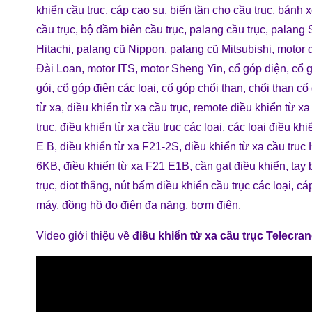
khiển cầu trục
,
cáp cao su
,
biến tần cho cầu trục
,
bánh x
cầu trục
,
bộ dầm biên cầu trục
,
palang cầu trục
,
palang 
Hitachi
,
palang cũ Nippon
,
palang cũ Mitsubishi
,
motor 
Đài Loan
,
motor ITS
,
motor Sheng Yin
,
cổ góp điện
,
cổ 
gói
,
cổ góp điện các loại
,
cổ góp chổi than
,
chổi than cổ
từ xa
,
điều khiển từ xa cầu trục
,
remote điều khiển từ xa
trục
,
điều khiển từ xa cầu trục các loại
,
các loại điều khi
E B
,
điều khiển từ xa F21-2S
,
điều khiển từ xa cầu tru
6KB
,
điều khiển từ xa F21 E1B
,
cần gạt điều khiển
,
tay 
trục
,
diot thắng
,
nút bấm điều khiển cầu trục các loại
,
cáp
máy
,
đồng hồ đo điện đa năng
,
bơm điện
.
Video giới thiệu về
điều khiển từ xa cầu trục Telecra