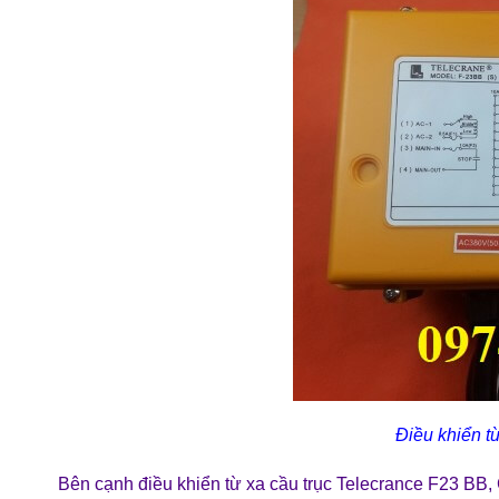
Điều khiển t
Bên cạnh điều khiển từ xa cầu trục Telecrance F23 BB,