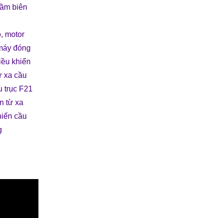
công nghiệp.
ầm biên
o
,
motor
 máy đóng
iều khiển
ừ xa cầu
u trục F21
n từ xa
hiển cầu
g