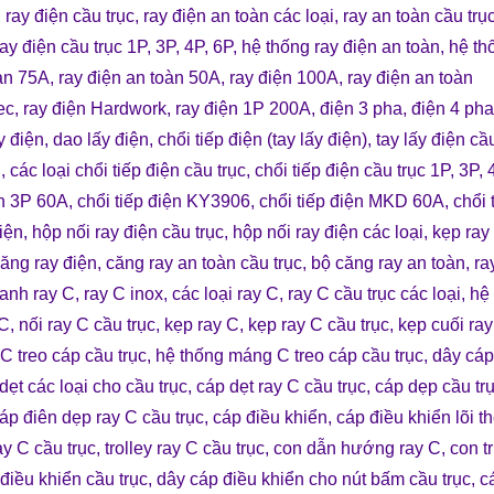
,
ray điện cầu trục
,
ray điện an toàn các loại
,
ray an toàn cầu trụ
ray điện cầu trục 1P, 3P, 4P, 6P
,
hệ thống ray điện an toàn
,
hệ th
oàn 75A
,
ray điện an toàn 50A
, r
ay điện 100A
,
ray điện an toàn
ec
,
ray điện Hardwork
,
ray điện 1P 200A
,
điện 3 pha
,
điện 4 pha
y điện
,
dao lấy điện
,
chổi tiếp điện (tay lấy điện)
,
tay lấy điện cầ
i
,
các loại chổi tiếp điện cầu trục
,
chổi tiếp điện cầu trục 1P, 3P, 
ện 3P 60A
,
chổi tiếp điện KY3906
,
chổi tiếp điện MKD 60A
,
chổi 
iện
,
hộp nối ray điện cầu trục
,
hộp nối ray điện các loại
,
kẹp ray
ăng ray điện
,
căng ray an toàn cầu trục
,
bộ căng ray an toàn
,
ra
hanh ray C
,
ray C inox
,
các loại ray C
,
ray C cầu trục các loại
,
hệ
 C
,
nối ray C cầu trục
,
kẹp ray C
,
kẹp ray C cầu trục
,
kẹp cuối ra
C treo cáp cầu trục
,
hệ thống máng C treo cáp cầu trục
,
dây cáp
dẹt các loại cho cầu trục
,
cáp dẹt ray C cầu trục
,
cáp dẹp cầu tr
áp điên dẹp ray C cầu trục
,
cáp điều khiển
,
cáp điều khiển lõi t
ay C cầu trục
,
trolley ray C cầu trục
,
con dẫn hướng ray C
,
con t
điều khiển cầu trục
,
dây cáp điều khiển cho nút bấm cầu trục
,
c