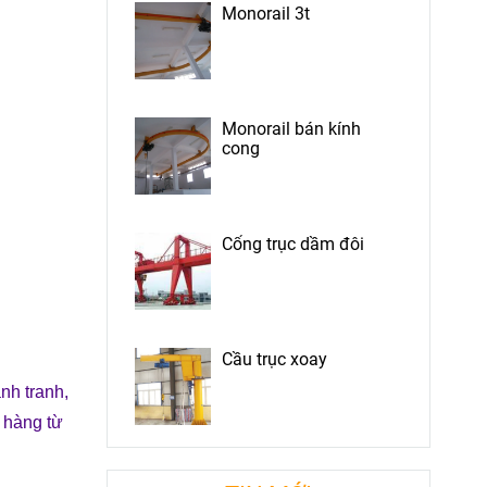
Monorail 3t
Monorail bán kính
cong
Cổng trục dầm đôi
Cầu trục xoay
ạnh tranh,
 hàng từ