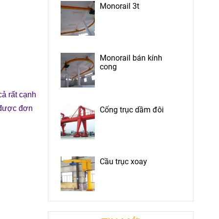
Monorail 3t
Monorail bán kính
cong
cả rất cạnh
 được đơn
Cổng trục dầm đôi
Cầu trục xoay