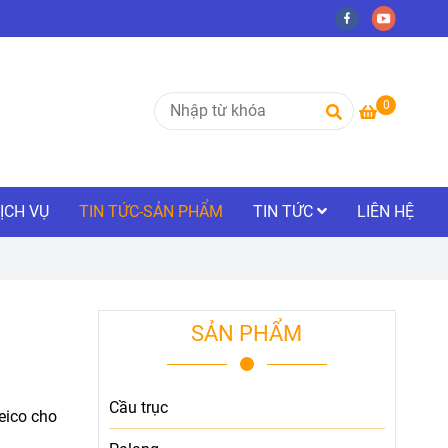
0
ỊCH VỤ
TIN TỨC-SẢN PHẨM
TIN TỨC
LIÊN HỆ
SẢN PHẨM
Cầu trục
eico cho