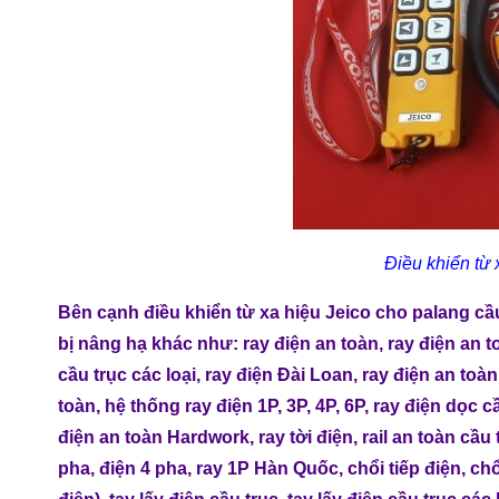
Điều khiển từ 
Bên cạnh
điều khiển từ xa hiệu Jeico cho palang cầ
bị nâng hạ
khác như:
ray điện an toàn
,
ray điện an t
cầu trục các loại
,
ray điện Đài Loan
,
ray điện an toàn 
toàn
,
hệ thống ray điện 1P, 3P, 4P, 6P
,
ray điện dọc c
điện an toàn Hardwork
,
ray tời điện
,
rail an toàn cầu 
pha
,
điện 4 pha
,
ray 1P Hàn Quốc
,
chổi tiếp điện
,
chổ