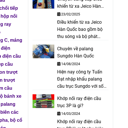
cầu
coil, bố cong cho thắng
khiển từ xa Jeico Hàn
thuỷ lực, bố trục lục giác,
chổi tiếp
sản xuất,…
Quốc
23/02/2025
bố xe ô tô, ...
,
hộp nối
Điều khiển từ xa Jeico
g ray
Hàn Quốc bao gồm bộ
o
thu sóng và bộ phát
g C
,
máng
sóng dùng để điều khiển
 điện
Chuyên về palang
palang, cầu trục, xe cẩu,
Sungdo Hàn Quốc
p điện cầu
cửa cổng tự động. Điều
14/08/2024
ẹp cầu
khiển từ xa cầu trục,
Hiện nay công ty Tuấn
cổng trục, ...
on trượt
Đạt nhập khẩu palang
n trượt
cầu trục Sungdo với số
ấm cầu
lượng lớn và cung cấp ra
ộ bánh xe
Khớp nối ray điện cầu
thị trường với giá cả
,
palang
trục 3P là gì?
cạnh tranh, hàng hóa
biên các
14/03/2024
luôn có sẵn. Ngoài ra
 pha
,
bộ cổ
Khớp nối ray điện cầu
Công ty chúng tôi còn có