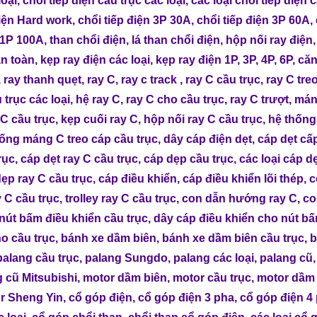
loại
,
chổi tiếp điện cầu trục các loại
,
các loại chổi tiếp điện 
điện Hard work
,
chổi tiếp điện 3P 30A
,
chổi tiếp điện 3P 60A
,
n 1P 100A
,
than chổi điện
,
lá than chổi điện
,
hộp nối ray điện
an toàn
,
kẹp ray điện các loại
,
kẹp ray điện 1P, 3P, 4P, 6P
,
căn
,
ray thanh quẹt
,
ray C
,
ray c track
,
ray C cầu trục
,
ray C tre
 trục các loại
,
hệ ray C
,
ray C cho cầu trục
,
ray C trượt
,
mán
 C cầu trục
,
kẹp cuối ray C
,
hộp nối ray C cầu trục
,
hệ thống
ống máng C treo cáp cầu trục
,
dây cáp điện dẹt
,
cáp dẹt cấ
rục
,
cáp dẹt ray C cầu trục
,
cáp dẹp cầu trục
,
các loại cáp d
dẹp ray C cầu trục
,
cáp điều khiển
,
cáp điều khiển lõi thép
,
c
y C cầu trục
,
trolley ray C cầu trục
,
con dẫn hướng ray C
,
co
nút bấm điều khiển cầu trục
,
dây cáp điều khiển cho nút b
ho cầu trục
,
bánh xe dầm biên
,
bánh xe dầm biên cầu trục
,
b
palang cầu trục
,
palang Sungdo
,
palang các loại
,
palang cũ
 cũ Mitsubishi
,
motor dầm biên
,
motor cầu trục
,
motor dầm 
r Sheng Yin
,
cổ góp điện
,
cổ góp điện 3 pha
,
cổ góp điện 4