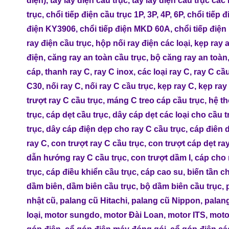
điện)
,
tay lấy điện cầu trục
,
tay lấy điện cầu trục các 
trục
,
chổi tiếp điện cầu trục 1P, 3P, 4P, 6P
,
chổi tiếp 
điện KY3906
,
chổi tiếp điện MKD 60A
,
chổi tiếp điệ
ray điện cầu trục
,
hộp nối ray điện các loại
,
kẹp ray 
điện
,
căng ray an toàn cầu trục
,
bộ căng ray an toàn
cáp
,
thanh ray C
,
ray C inox
,
các loại ray C
,
ray C cầu
C30
,
nối ray C
,
nối ray C cầu trục
,
kẹp ray C
,
kẹp ray
trượt ray C cầu trục
,
máng C treo cáp cầu trục
,
hệ th
trục
,
cáp dẹt cầu trục
,
dây cáp dẹt các loại cho cầu t
trục
,
dây cáp điện dẹp cho ray C cầu trục
,
cáp điên 
ray C
,
con trượt ray C cầu trục
,
con trượt cáp dẹt ra
dẫn hướng ray C cầu trục
,
con trượt dầm I
,
cáp cho 
trục
,
cáp điều khiển cầu trục
,
cáp cao su
,
biến tần c
dầm biên
,
dầm biên cầu trục
,
bộ dầm biên cầu trục
,
nhật cũ
,
palang cũ Hitachi
,
palang cũ Nippon
,
palang
loại
,
motor sungdo
,
motor Đài Loan
,
motor ITS
,
moto