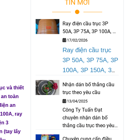
TIN MỚI
Ray điện cầu trục 3P
50A, 3P 75A, 3P 100A, 3P
150A, 3P 200A
17/02/2026
Ray điện cầu trục
3P 50A, 3P 75A, 3P
100A, 3P 150A, 3P
200A
là dòng thiết
Nhận dán bố thắng cầu
rục
và
thiết
bị ray điện an toàn
trục theo yêu cầu
 an toàn
rất cần thiết cho
13/04/2025
điện an
cầu trục, cổng trục
Công Ty Tuấn Đạt
 100A
,
ray
chuyên nhận dán bố
được sử dụng tại
ện 3
thắng cầu trục theo yêu
các công trình, nhà
n (tay lấy
cầu như bố palang, bố
Chuyên cung cấp điều
máy, nhà xưởng