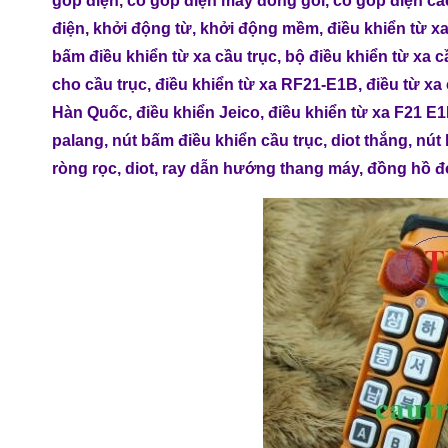
góp điện
,
cổ góp điện máy đóng gói
,
cổ góp điện các
điện
,
khởi động từ
,
khởi động mềm
,
điều khiển từ x
bấm điều khiển từ xa cầu trục
,
bộ điều khiển từ xa c
cho cầu trục
,
điều khiển từ xa RF21-E1B
,
điều từ xa
Hàn Quốc
,
điều khiển Jeico
,
điều khiển từ xa F21 E
palang
,
nút bấm điều khiển cầu trục
,
diot thắng
,
nút 
ròng rọc
,
diot
,
ray dẫn hướng thang máy
,
đồng hồ đ