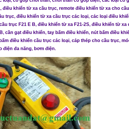
 loại
,
cổ góp chổi than
,
chổi than cổ góp điện
,
các loại cổ 
a
,
điều khiển từ xa cầu trục
,
remote điều khiển từ xa cho cầu
ầu trục
,
điều khiển từ xa cầu trục các loại
,
các loại điều khiể
 cầu trục F21 E B
,
điều khiển từ xa F21-2S
,
điều khiển từ xa
1B
,
cần gạt điều khiển
,
tay bấm điều khiển
,
nút bấm điều khi
bấm điều khiển cầu trục các loại
,
cáp thép cho cầu trục
,
móc
o điện đa năng
,
bơm điện
.