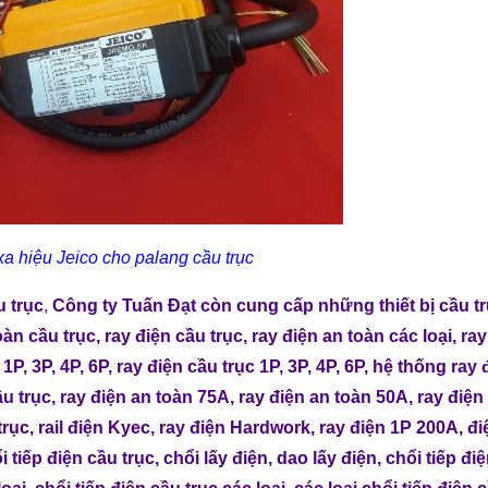
xa hiệu Jeico cho palang cầu trục
u trục
,
Công ty Tuấn Đạt
còn cung cấp những
thiết bị cầu t
oàn cầu trục
,
ray điện cầu trục
,
ray điện an toàn các loại
,
ray
1P, 3P, 4P, 6P
,
ray điện cầu trục 1P, 3P, 4P, 6P
,
hệ thống ray 
ầu trục
,
ray điện an toàn 75A
,
ray điện an toàn 50A
, r
ay điện
trục
,
rail điện Kyec
,
ray điện Hardwork
,
ray điện 1P 200A
,
đi
i tiếp điện cầu trục
,
chổi lấy điện
,
dao lấy điện
,
chổi tiếp điệ