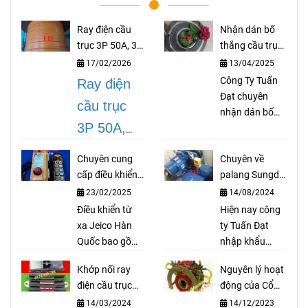
Ray điện cầu
Nhận dán bố
trục 3P 50A, 3P
thắng cầu trục
75A, 3P 100A,
theo yêu cầu
17/02/2026
13/04/2025
3P 150A, 3P
Công Ty Tuấn
Ray điện
200A
Đạt chuyên
cầu trục
nhận dán bố
3P 50A,
thắng cầu trục
theo yêu cầu
3P 75A,
Chuyên cung
Chuyên về
như bố palang,
3P 100A,
cấp điều khiển
palang Sungdo
bố coil, bố cong
từ xa Jeico Hàn
Hàn Quốc
cho thắng thuỷ
3P 150A,
23/02/2025
14/08/2024
Quốc
lực, bố trục lục
Điều khiển từ
Hiện nay công
3P 200A
là
giác, bố xe ô tô,
xa Jeico Hàn
ty Tuấn Đạt
dòng thiết
...
Quốc bao gồm
nhập khẩu
bộ thu sóng và
palang cầu trục
bị ray điện
Khớp nối ray
Nguyên lý hoạt
bộ phát sóng
Sungdo với số
an toàn rất
điện cầu trục
động của Cổ
dùng để điều
lượng lớn và
3P là gì?
góp điện 5 pha
cần thiết
14/03/2024
14/12/2023
khiển palang,
cung cấp ra thị