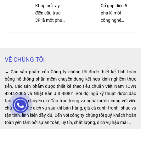
cầu trục, xe
Khớp nối ray
trường với giá
Cổ góp điện 5
cho cầu
cẩu, cửa cổng
điện cầu trục
cả cạnh tranh,
pha là một
trục, cổng
tự động. Điều
3P là một phụ
hàng hóa luôn
công nghệ
trục được
khiển từ xa cầu
kiện quan trọng
có sẵn. Ngoài
cung cấp
trục, cổng trục,
trong hệ thống
ra Công ty
nguồn điện ổn
sử dụng
...
cầu trục điện.
chúng tôi còn
định, tiết kiệm
tại các
Với vai trò nối
có đội ngũ kỹ
chi phí vận
các đoạn ray
thuật viên tư
hành và tăng
công trình,
VỀ CHÚNG TÔI
điện an toàn,
vấn rõ ràng và
hiệu suất sản
nhà máy,
khớp nối ray
hướng dẫn lực
xuất trong hệ
→ Các sản phẩm của Công ty chúng tôi được thiết kế, tính toán
nhà xưởng
điện cầu trục
chọn loại
thống công
bằng hệ thống phần mềm chuyên dụng kết hợp kinh nghiệm thực
3P giúp đảm
palang phù hợp
nghiệp. Điểm
tiễn. Các sản phẩm được thiết kế theo tiêu chuẩn Việt Nam TCVN
sản xuất,
bảo sự liên kết
với nhu cầu và
đặc biệt của
4244-2005 và Nhật Bản JIS B8801.Với đội ngũ kỹ thuật được đào
…
chắc chắn và
mục đích sử
sản phẩm là
tạo bởi các chuyên gia Cầu trục trong và ngoài nước, cùng với việc
ổn định giữa
dụng của quý
khả năng cung
chú trọng các dịch vụ sau khi bán hàng, giá cả cạnh tranh, phục vụ
các đoạn ray,
khách hảng.
cấp nguồn điện
tận tình, linh kiện đầy đủ. Đến với công ty chúng tôi quý khách hoàn
tạo ra một hệ
ổn định và liên
toàn yên tâm bởi sự an toàn, uy tín, chất lượng, dịch vụ hậu mãi...
thống hoạt
tục, giúp tối ưu
động hiệu quả
hóa hoạt động
LIÊN HỆ