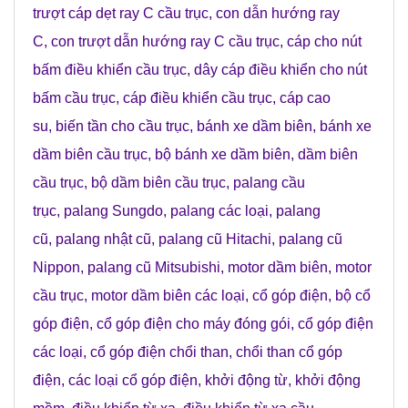
trượt cáp dẹt ray C cầu trục
,
con dẫn hướng ray
C
,
con trượt dẫn hướng ray C cầu trục
,
cáp cho nút
bấm điều khiển cầu trục
,
dây cáp điều khiển cho nút
bấm cầu trục
,
cáp điều khiển cầu trục
,
cáp cao
su
,
biến tần cho cầu trục
,
bánh xe dầm biên
,
bánh xe
dầm biên cầu trục
,
bộ bánh xe dầm biên
,
dầm biên
cầu trục
,
bộ dầm biên cầu trục
,
palang cầu
trục
,
palang Sungdo
,
palang các loại
,
palang
cũ
,
palang nhật cũ
,
palang cũ Hitachi
,
palang cũ
Nippon
,
palang cũ Mitsubishi
,
motor dầm biên
,
motor
cầu trục
,
motor dầm biên các loại
,
cổ góp điện
,
bộ cổ
góp điện
,
cổ góp điện cho máy đóng gói
,
cổ góp điện
các loại
,
cổ góp điện chổi than
,
chổi than cổ góp
điện
,
các loại cổ góp điện
,
khởi động từ
,
khởi động