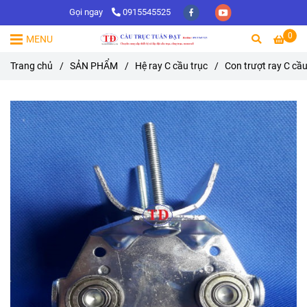
Gọi ngay
0915545525
0
MENU
Trang chủ
/
SẢN PHẨM
/
Hệ ray C cầu trục
/
Con trượt ray C cầu