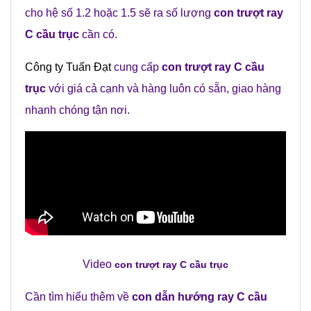
cho hệ số 1.2 hoặc 1.5 sẽ ra số lượng
con trượt ray
C cầu trục
cần có.
Công ty Tuấn Đạt
cung cấp
con trượt ray C cầu
trục
với giá cả cạnh và hàng luôn có sẵn, giao hàng
nhanh chóng tận nơi.
Video
con trượt ray C cầu trục
Cần tìm hiểu thêm về
con dẫn hướng ray C cầu