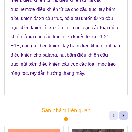
mềm
,
điều khiển từ xa
,
điều khiển từ xa cầu
trục
,
remote điều khiển từ xa cho cầu trục
,
tay bấm
điều khiển từ xa cầu trục
,
bộ điều khiển từ xa cầu
trục
,
điều khiển từ xa cầu trục các loại
,
các loại điều
khiển từ xa cho cầu trục
,
điều khiển từ xa RF21-
E1B
,
cần gạt điều khiển
,
tay bấm điều khiển
,
nút bấm
điều khiển cho palang
,
nút bấm điều khiển cầu
trục
,
nút bấm điều khiển cầu trục các loạ
i
,
móc treo
ròng rọc
,
ray dẫn hướng thang máy
.
Sản phẩm liên quan