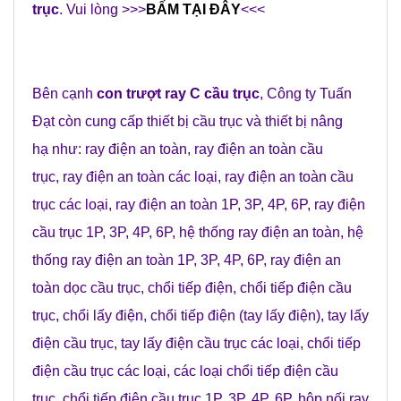
trục
. Vui lòng >>>
BẤM TẠI ĐÂY
<<<
Bên cạnh
con trượt ray C cầu trục
,
Công ty Tuấn
Đạt
còn cung cấp
thiết bị cầu trục
và
thiết bị nâng
hạ
như:
ray điện an toàn
,
ray điện an toàn cầu
trục
,
ray điện an toàn các loạ
i
,
ray điện an toàn cầu
trục các loại
,
ray điện an toàn 1P, 3P, 4P, 6P
,
ray điện
cầu trục 1P, 3P, 4P, 6P
,
hệ thống ray điện an toàn
,
hệ
thống ray điện an toàn 1P, 3P, 4P, 6P
,
ray điện an
toàn dọc cầu trục
,
chổi tiếp điện
,
chổi tiếp điện cầu
trục
,
chổi lấy điện
,
chổi tiếp điện (tay lấy điện)
,
tay lấy
điện cầu trục
,
tay lấy điện cầu trục các loại
,
chổi tiếp
điện cầu trục các loại
,
các loại chổi tiếp điện cầu
trục
,
chổi tiếp điện cầu trục 1P, 3P, 4P, 6P
,
hộp nối ray