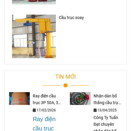
Cầu trục xoay
TIN MỚI
Ray điện cầu
Nhận dán bố
trục 3P 50A, 3P
thắng cầu trục
75A, 3P 100A,
theo yêu cầu
17/02/2026
13/04/2025
3P 150A, 3P
Công Ty Tuấn
Ray điện
200A
Đạt chuyên
cầu trục