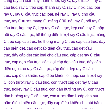
căng ray an toàn
,
ray thanh quẹt
,
ray C
,
ray c track
,
ray C
cầu trục
,
ray C treo cáp
,
thanh ray C
,
ray C inox
,
các loại
ray C
,
ray C cầu trục các loại
,
hệ ray C
,
ray C cho cầu
trục
,
ray C trượt
,
máng C
,
máng C30
,
nối ray C
,
nối ray C
cầu trục
,
kẹp ray C
,
kẹp ray C cầu trục
,
kẹp cuối ray C
,
hộp
nối ray C cầu trục
,
hệ thống điện trượt ray C cầu trục
,
máng
C treo cáp cầu trục
,
hệ thống máng C treo cáp cầu trục
,
dây
cáp điện dẹt
,
cáp dẹt cấp điện cầu trục
,
cáp dẹt cầu
trục
,
dây cáp dẹt các loại cho cầu trục
,
cáp dẹt ray C cầu
trục
,
cáp dẹp cầu trục
,
các loại cáp dẹp cầu trục
,
dây cáp
điện dẹp cho ray C cầu trục
,
cáp điên dẹp ray C cầu
trục
,
cáp điều khiển
,
cáp điều khiển lõi thép
,
con trượt ray
C
,
con trượt ray C cầu trục
,
con trượt cáp dẹt ray C cầu
trục
,
trolley ray C cầu trục
,
con dẫn hướng ray C
,
con trượt
dẫn hướng ray C cầu trục
,
con trượt dầm I
,
cáp cho nút
bấm điều khiển cầu trục
,
dây cáp điều khiển cho nút bấm