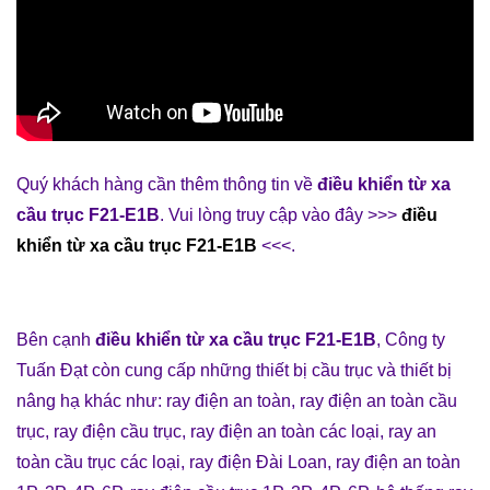
Quý khách hàng cần thêm thông tin về
điều khiển từ xa
cầu trục F21-E1B
. Vui lòng truy cập vào đây >>>
điều
khiển từ xa cầu trục F21-E1B
<<<.
Bên cạnh
điều khiển từ xa cầu trục F21-E1B
,
Công ty
Tuấn Đạt
còn cung cấp những
thiết bị cầu trục
và
thiết bị
nâng hạ
khác như:
ray điện an toàn
,
ray điện an toàn cầu
trục
,
ray điện cầu trục
,
ray điện an toàn các loại
,
ray an
toàn cầu trục các loại
,
ray điện Đài Loan
,
ray điện an toàn