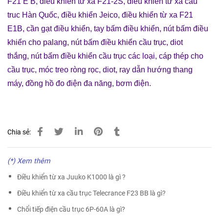
F21 E B
,
điều khiển từ xa F21-2S
,
điều khiển từ xa cầu
truc Hàn Quốc
,
điều khiển Jeico
,
điều khiển từ xa F21
E1B
,
cần gạt điều khiển
,
tay bấm điều khiển
,
nút bấm điều
khiển cho palang
,
nút bấm điều khiển cầu trục
,
diot
thắng
,
nút bấm điều khiển cầu trục các loại
,
cáp thép cho
cầu trục
,
móc treo ròng rọc
,
diot
,
ray dẫn hướng thang
máy
,
đồng hồ đo điện đa năng
,
bơm điện
.
Chia sẻ:
(*) Xem thêm
Điều khiển từ xa Juuko K1000 là gì ?
Điều khiển từ xa cầu trục Telecrance F23 BB là gì?
Chổi tiếp điện cầu trục 6P-60A là gì?