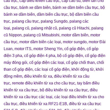
cầu trục
,
cáp điều khiển cầu trục
,
cáp cao su
,
biến tần cho
cầu trục
,
bánh xe dầm biên
,
bánh xe dầm biên cầu trục
,
bộ
bánh xe dầm biên
,
dầm biên cầu trục
,
bộ dầm biên cầu
trục
,
palang cầu trục
,
palang Sungdo
,
palang các
loại
,
palang cũ
,
palang nhật cũ
,
palang cũ Hitachi
,
palang
cũ Nippon
,
palang cũ Mitsubishi
,
motor dầm biên
,
motor
cầu trục
,
motor dầm biên các loại
,
motor sungdo
,
motor Đài
Loan
,
motor ITS
,
motor Sheng Yin
,
cổ góp điện
,
cổ góp
điện 3 pha
,
cổ góp điện 4 pha
,
bộ cổ góp điện
,
cổ góp điện
máy đóng gói
,
cổ góp điện các loại
,
cổ góp chổi than
,
chổi
than cổ góp điện
,
các loại cổ góp điện
,
khởi động từ
,
khởi
động mềm
,
điều khiển từ xa
,
điều khiển từ xa cầu
trục
,
remote điều khiển từ xa cho cầu trục
,
tay bấm điều
khiển từ xa cầu trục
,
bộ điều khiển từ xa cầu trục
,
điều
khiển từ xa cầu trục các loại
,
các loại điều khiển từ xa cho
cầu trục
,
điều khiển từ xa RF21-E1B
,
điều từ xa cầu trục