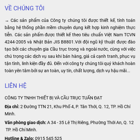
các đoạn ray
thuật viên tư
hành và tăng
công trình,
VỀ CHÚNG TÔI
điện an toàn,
vấn rõ ràng và
hiệu suất sản
nhà máy,
khớp nối ray
hướng dẫn lực
xuất trong hệ
→ Các sản phẩm của Công ty chúng tôi được thiết kế, tính toán
nhà xưởng
điện cầu trục
chọn loại
thống công
bằng hệ thống phần mềm chuyên dụng kết hợp kinh nghiệm thực
3P giúp đảm
palang phù hợp
nghiệp. Điểm
tiễn. Các sản phẩm được thiết kế theo tiêu chuẩn Việt Nam TCVN
sản xuất,
bảo sự liên kết
với nhu cầu và
đặc biệt của
4244-2005 và Nhật Bản JIS B8801.Với đội ngũ kỹ thuật được đào
…
chắc chắn và
mục đích sử
sản phẩm là
tạo bởi các chuyên gia Cầu trục trong và ngoài nước, cùng với việc
ổn định giữa
dụng của quý
khả năng cung
chú trọng các dịch vụ sau khi bán hàng, giá cả cạnh tranh, phục vụ
các đoạn ray,
khách hảng.
cấp nguồn điện
tận tình, linh kiện đầy đủ. Đến với công ty chúng tôi quý khách hoàn
tạo ra một hệ
ổn định và liên
toàn yên tâm bởi sự an toàn, uy tín, chất lượng, dịch vụ hậu mãi...
thống hoạt
tục, giúp tối ưu
động hiệu quả
hóa hoạt động
LIÊN HỆ
và an toàn.
của các thiết bị
CÔNG TY TNHH THIẾT BỊ VÀ CẦU TRỤC TUẤN ĐẠT
công nghiệp.
Địa chỉ:
2 Đường TTN 21, Khu Phố 4, P. Tân Thới, Q. 12, TP. Hồ Chí
Minh.
Văn phòng giao dịch:
A 34 - 35 Lê Thị Riêng, Phường Thới An, Q. 12
TP. Hồ Chí Minh.
Hotline & Zalo:
0915 545 525